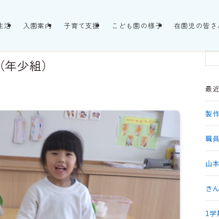
生活
入園案内
子育て支援
こども園の様子
在園児の皆さ
（年少組）
最
製
職員
山
き
1