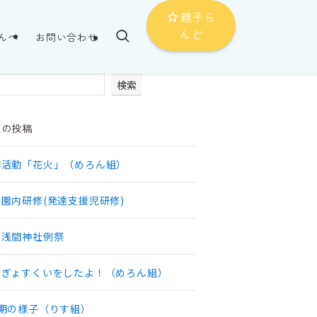
親子ら
んど
んへ
お問い合わせ
検索
近の投稿
作活動「花火」（めろん組）
園内研修(発達支援児研修)
本浅間神社例祭
んぎょすくいをしたよ！（めろん組）
学期の様子（りす組）